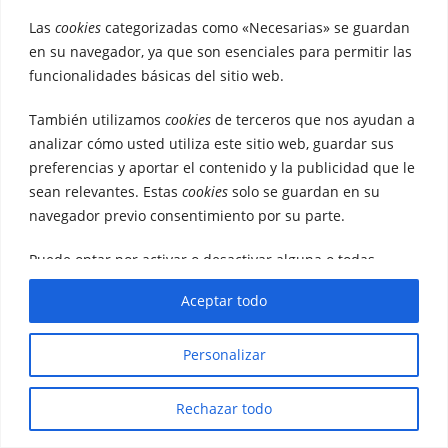
Las
cookies
categorizadas como «Necesarias» se guardan
en su navegador, ya que son esenciales para permitir las
funcionalidades básicas del sitio web.
También utilizamos
cookies
de terceros que nos ayudan a
analizar cómo usted utiliza este sitio web, guardar sus
preferencias y aportar el contenido y la publicidad que le
sean relevantes. Estas
cookies
solo se guardan en su
navegador previo consentimiento por su parte.
Puede optar por activar o desactivar alguna o todas
Política de privacidad
estas
cookies
, aunque la desactivación de algunas podría
© Landik Consulting, 2024
Aceptar todo
afectar a su experiencia de navegación.
Personalizar
Rechazar todo